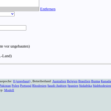
Entfernen
ute vor ungebauten)
.-Land)
auepoche:
0 (ungebaut)
, Betreiberland:
Australien
Belgien
Brasilien
Burma
Kanada
Pakistan
Polen
Portugal
Rhodesien
Saudi-Arabien
Spanien
Südafrika
Südrhodesien
yp:
Modell