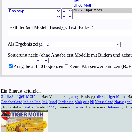
Textfilter (auf Modell, Basistyp, Text, Farben)
Als Ergebnis zeige
Sortierung nach: (ohne Angabe erst Modelle mit Bildern und geba
Ausgabe auf 50 begrenzen
Keine Klassenwerte nutzen (B./H
Ein Eintrag gefunden
dH82a Tiger Moth
BaseVehicle:
Flugzeug
, Basistyp:
dH82 Tiger Moth
, B
Griechenland
Indien
Iran
Irak
Israel
Jordanien
Malaysia
Nl
Neuseeland
Norwegen
, Kithersteller:
Airfix
, Scale:
1/72
, Themen:
Trainer
, Betriebsaera:
Interwar
, DBT