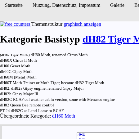
Startseite
Nutzung, Daten­schutz, Impressum
Galerie
Ba
Themenstruktur
graphisch anzeigen
Kategorie Basistyp
dH82 Tiger 
dH60 Moth, renamed Cirrus Moth
(
dH82 Tiger Moth
:)
dH60X Cirrus II Moth
dH60 Genet Moth
dh60G Gipsy Moth
dH60M (Metal) Moth
dH60T Moth Trainer or Moth Tiger, became dH82 Tiger Moth
dH82, dH82a Gipsy engine, renamed Gipsy Major
dH82b Gipsy Major III
dH82C RCAF col weather cabin version, some with Menasco engine
dH82 Queen Bee remote control
PT-24 dH82C as Lend-Lease to RCAF
Übergeordnete Kategorie:
dH60 Moth